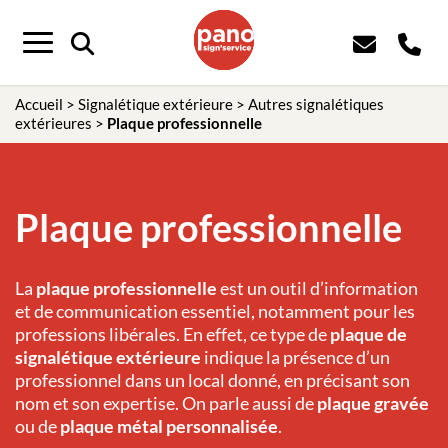
Panneau de gestion des cookies
Menu
Accueil
>
Signalétique extérieure
>
Autres signalétiques
extérieures
>
Plaque professionnelle
Plaque professionnelle
La
plaque professionnelle
est un outil d’information
et de communication essentiel, notamment pour les
professions libérales. En effet, ce type de
plaque de
signalétique extérieure
indique la présence d’un
professionnel dans un local donné, en précisant son
nom et son expertise. On parle aussi de
plaque gravée
ou de
plaque métal personnalisée
.