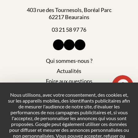
403 rue des Tournesols, Boréal Parc
62217 Beaurains
03 21 58 97 76
Qui sommes-nous ?
Actualités
Foire aux questions
Mentions légales
Nous utilisons, avec votre consentement, des cookies et,
sur les appareils mobiles, des identifiants publicitaires afin
Plan du site
de mesurer l'audience de notre site, d'évaluer les
Politique de confidentialité
performances de nos campagnes publicitaires et, si vous
l'acceptez, de personnaliser les annonces qui vous sont
Conditions générales de vente
proposées. Google peut également utiliser ces données
pour diffuser et mesurer des annonces personnalisées ou
Gestion des cookies
non personnalisées. Vous pouvez accepter, refuser ou