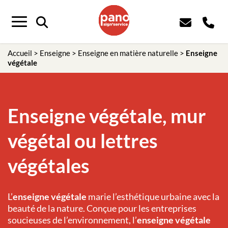
Panneau de gestion des cookies
Menu
Accueil
>
Enseigne
>
Enseigne en matière naturelle
>
Enseigne
végétale
Enseigne végétale, mur
végétal ou lettres
végétales
L’
enseigne végétale
marie l’esthétique urbaine avec la
beauté de la nature. Conçue pour les entreprises
soucieuses de l’environnement, l’
enseigne végétale