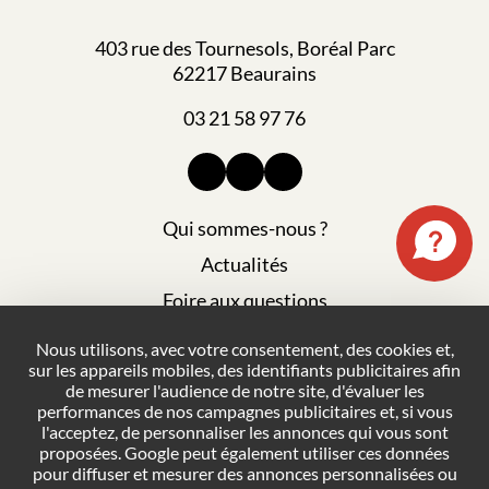
403 rue des Tournesols, Boréal Parc
62217 Beaurains
03 21 58 97 76
Qui sommes-nous ?
Actualités
Foire aux questions
Mentions légales
Nous utilisons, avec votre consentement, des cookies et,
sur les appareils mobiles, des identifiants publicitaires afin
Plan du site
de mesurer l'audience de notre site, d'évaluer les
Politique de confidentialité
performances de nos campagnes publicitaires et, si vous
l'acceptez, de personnaliser les annonces qui vous sont
Conditions générales de vente
proposées. Google peut également utiliser ces données
pour diffuser et mesurer des annonces personnalisées ou
Gestion des cookies